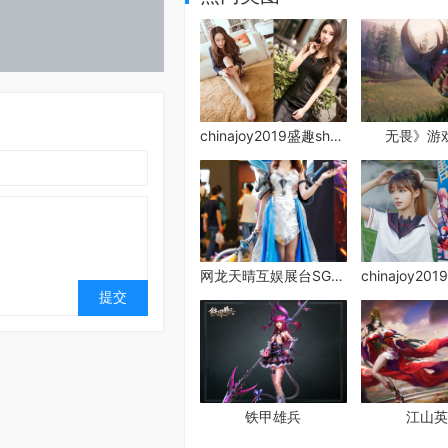
chinajoy2019盛趣showgirl2
无畏》游
网龙天晴互娱展台SG精选
铁甲雄兵
江山