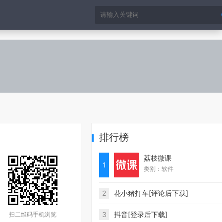
排行榜
荔枝微课
1
类别：软件
2
花小猪打车[评论后下载]
3
抖音[登录后下载]
扫二维码手机浏览