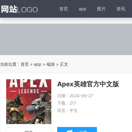
首页
app
图片
资讯
当前位置：
首页
>
app
>
端游
> 正文
Apex英雄官方中文版
日期：
2024-09-27
下载：
217
语言：
中文