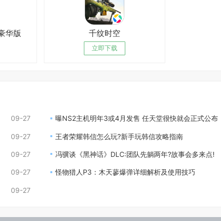
文豪华版
千纹时空
立即下载
09-27
曝NS2主机明年3或4月发售 任天堂很快就会正式公布
09-27
王者荣耀韩信怎么玩?新手玩韩信攻略指南
09-27
冯骥谈《黑神话》DLC:团队先躺两年?故事会多来点!
09-27
怪物猎人P3：木天蓼爆弹详细解析及使用技巧
09-27