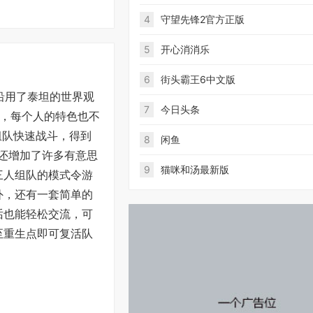
4
守望先锋2官方正版
5
开心消消乐
6
街头霸王6中文版
沿用了泰坦的世界观
7
今日头条
，每个人的特色也不
组队快速战斗，得到
8
闲鱼
还增加了许多有意思
9
猫咪和汤最新版
三人组队的模式令游
外，还有一套简单的
话也能轻松交流，可
至重生点即可复活队