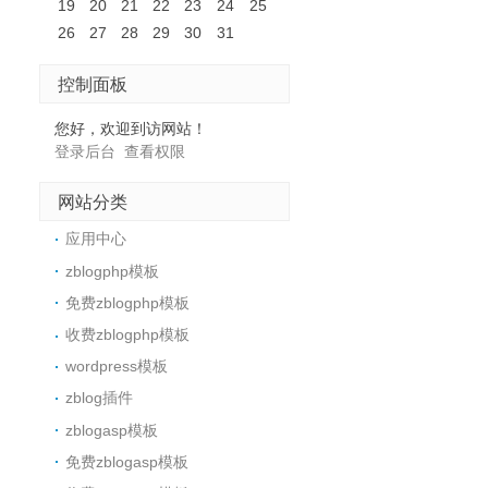
19
20
21
22
23
24
25
26
27
28
29
30
31
控制面板
您好，欢迎到访网站！
登录后台
查看权限
网站分类
应用中心
zblogphp模板
免费zblogphp模板
收费zblogphp模板
wordpress模板
zblog插件
zblogasp模板
免费zblogasp模板