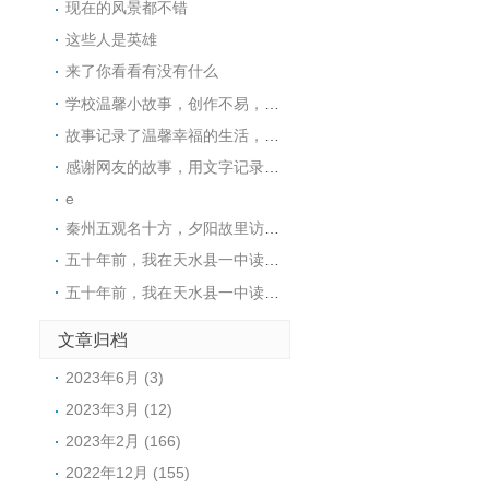
现在的风景都不错
这些人是英雄
来了你看看有没有什么
学校温馨小故事，创作不易，支持一个，谢谢。
故事记录了温馨幸福的生活，很感动，谢谢。
感谢网友的故事，用文字记录美好的人生。
e
秦州五观名十方，夕阳故里访玉阳。
五十年前，我在天水县一中读初中，王煜老师代过课，后来他当了副校长。昨晚突发奇想，在网上查询，一个是天水小学语文老师张健（小学名称名字忘了，只记得学校在北道阜），一个是天水县一中的马玉花，是我初中的班主任，好像刚结婚，一个就是王煜。张健老师身体不太好，不知道还在不在，马玉花老师现在应该有70岁了。
五十年前，我在天水县一中读初中，王煜老师代过课，后来他当了副校长。昨晚突发奇想，在网上查询，一个是天水小学语文老师张健（小学名称名字忘了，只记得学校在北道阜），一个是天水县一中的马玉花，是我初中的班主任，好像刚结婚，一个就是王煜。张健老师身体不太好，不知道还在不在，马玉花老师现在应该有70左右。
文章归档
2023年6月 (3)
2023年3月 (12)
2023年2月 (166)
2022年12月 (155)