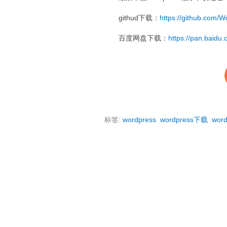
githud下载：
https://github.com/
百度网盘下载：
https://pan.bai
标签:
wordpress
wordpress下载
wor