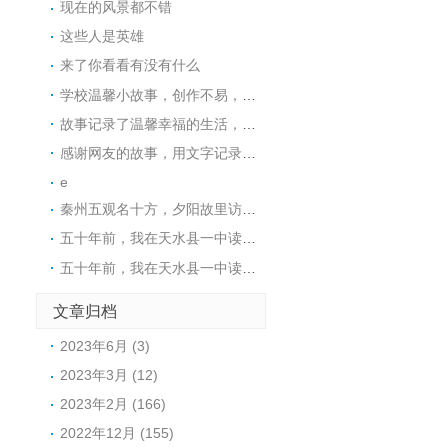
现在的风景都不错
这些人是英雄
来了你看看有没有什么
学校温馨小故事，创作不易，支持一个，谢谢。
故事记录了温馨幸福的生活，很感动，谢谢。
感谢网友的故事，用文字记录美好的人生。
e
秦州五观名十方，夕阳故里访玉阳。
五十年前，我在天水县一中读初中，王煜老师代过课，后来他当了副校长。昨晚突发奇想，在网上查询，一个是天水小学语文老师张健（小学名称名字忘了，只记得学校在北道阜），一个是天水县一中的马玉花，是我初中的班主任，好像刚结婚，一个就是王煜。张健老师身体不太好，不知道还在不在，马玉花老师现在应该有70岁了。
五十年前，我在天水县一中读初中，王煜老师代过课，后来他当了副校长。昨晚突发奇想，在网上查询，一个是天水小学语文老师张健（小学名称名字忘了，只记得学校在北道阜），一个是天水县一中的马玉花，是我初中的班主任，好像刚结婚，一个就是王煜。张健老师身体不太好，不知道还在不在，马玉花老师现在应该有70左右。
文章归档
2023年6月 (3)
2023年3月 (12)
2023年2月 (166)
2022年12月 (155)