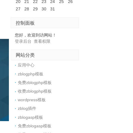
20
21
22
23
24
25
26
27
28
29
30
31
控制面板
您好，欢迎到访网站！
登录后台
查看权限
网站分类
应用中心
zblogphp模板
免费zblogphp模板
收费zblogphp模板
wordpress模板
zblog插件
zblogasp模板
免费zblogasp模板