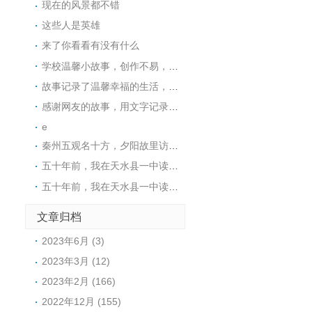
现在的风景都不错
这些人是英雄
来了你看看有没有什么
学校温馨小故事，创作不易，支持一个，谢谢。
故事记录了温馨幸福的生活，很感动，谢谢。
感谢网友的故事，用文字记录美好的人生。
e
秦州五观名十方，夕阳故里访玉阳。
五十年前，我在天水县一中读初中，王煜老师代过课，后来他当了副校长。昨晚突发奇想，在网上查询，一个是天水小学语文老师张健（小学名称名字忘了，只记得学校在北道阜），一个是天水县一中的马玉花，是我初中的班主任，好像刚结婚，一个就是王煜。张健老师身体不太好，不知道还在不在，马玉花老师现在应该有70岁了。
五十年前，我在天水县一中读初中，王煜老师代过课，后来他当了副校长。昨晚突发奇想，在网上查询，一个是天水小学语文老师张健（小学名称名字忘了，只记得学校在北道阜），一个是天水县一中的马玉花，是我初中的班主任，好像刚结婚，一个就是王煜。张健老师身体不太好，不知道还在不在，马玉花老师现在应该有70左右。
文章归档
2023年6月 (3)
2023年3月 (12)
2023年2月 (166)
2022年12月 (155)