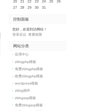
20
21
22
23
24
25
26
27
28
29
30
31
控制面板
您好，欢迎到访网站！
登录后台
查看权限
网站分类
应用中心
zblogphp模板
免费zblogphp模板
收费zblogphp模板
wordpress模板
zblog插件
zblogasp模板
免费zblogasp模板