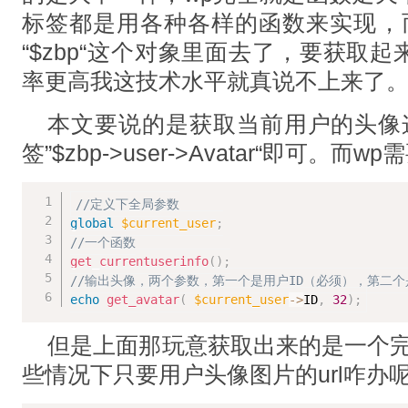
标签都是用各种各样的函数来实现，而
“$zbp“这个对象里面去了，要获取
率更高我这技术水平就真说不上来了
本文要说的是获取当前用户的头像这
签”$zbp->user->Avatar“即可。而w
//定义下全局参数
global
$current_user
;
//一个函数
get_currentuserinfo
(
)
;
//输出头像，两个参数，第一个是用户ID（必须），第二
echo
get_avatar
(
$current_user
-
>
ID
,
32
)
;
但是上面那玩意获取出来的是一个完整
些情况下只要用户头像图片的url咋办