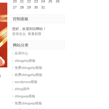
20
21
22
23
24
25
26
27
28
29
30
31
控制面板
您好，欢迎到访网站！
登录后台
查看权限
网站分类
应用中心
zblogphp模板
免费zblogphp模板
收费zblogphp模板
的
wordpress模板
zblog插件
zblogasp模板
免费zblogasp模板