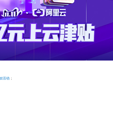
加活动
；